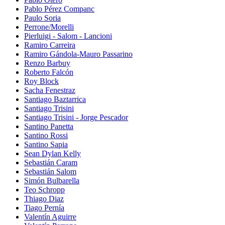
Pablo Pérez Companc
Paulo Soria
Perrone/Morelli
Pierluigi - Salom - Lancioni
Ramiro Carreira
Ramiro Gándola-Mauro Passarino
Renzo Barbuy
Roberto Falcón
Roy Block
Sacha Fenestraz
Santiago Baztarrica
Santiago Trisini
Santiago Trisini - Jorge Pescador
Santino Panetta
Santino Rossi
Santino Sapia
Sean Dylan Kelly
Sebastián Caram
Sebastián Salom
Simón Bulbarella
Teo Schropp
Thiago Diaz
Tiago Pernía
Valentín Aguirre