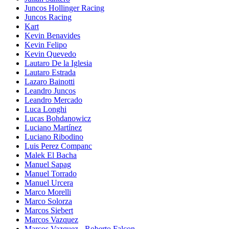
Juncos Hollinger Racing
Juncos Racing
Kart
Kevin Benavides
Kevin Felipo
Kevin Quevedo
Lautaro De la Iglesia
Lautaro Estrada
Lazaro Bainotti
Leandro Juncos
Leandro Mercado
Luca Longhi
Lucas Bohdanowicz
Luciano Martínez
Luciano Ribodino
Luis Perez Companc
Malek El Bacha
Manuel Sapag
Manuel Torrado
Manuel Urcera
Marco Morelli
Marco Solorza
Marcos Siebert
Marcos Vazquez
Marcos Vazquez - Roberto Falcon