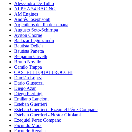
Alessandro De Tullio
ALPHA 54 RACING
AM Engines
Andrés Josephsonh
Argentinos del fin de semana
Augusto Soto-Schirripa
Ayrton Chorne
Baltazar Leguizamón
Bautista Delich
Bautista Panetta
Benjamin Crivelli
Bruno Novillo
Camilo Trappa
CASTELLI-QUATTROCCHI
Damián López
Dario Giustozzi
Diego Azar
Diego Pierluigi
Emiliano Lancioni
Esteban Guerrieri
Esteban Guerrieri - Ezequiel Pérez Companc
Esteban Guerrieri - Nestor Girolami
Ezequiel Perez Companc
Facundo Mora
Facundo Regalia