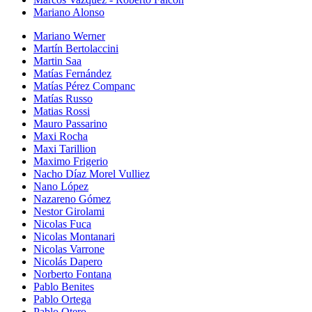
Mariano Alonso
Mariano Werner
Martín Bertolaccini
Martin Saa
Matías Fernández
Matías Pérez Companc
Matías Russo
Matias Rossi
Mauro Passarino
Maxi Rocha
Maxi Tarillion
Maximo Frigerio
Nacho Díaz Morel Vulliez
Nano López
Nazareno Gómez
Nestor Girolami
Nicolas Fuca
Nicolas Montanari
Nicolas Varrone
Nicolás Dapero
Norberto Fontana
Pablo Benites
Pablo Ortega
Pablo Otero