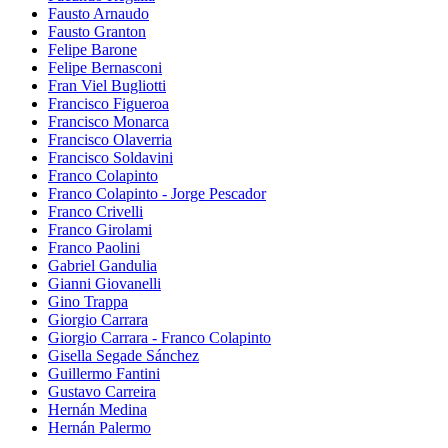
Fausto Arnaudo
Fausto Granton
Felipe Barone
Felipe Bernasconi
Fran Viel Bugliotti
Francisco Figueroa
Francisco Monarca
Francisco Olaverria
Francisco Soldavini
Franco Colapinto
Franco Colapinto - Jorge Pescador
Franco Crivelli
Franco Girolami
Franco Paolini
Gabriel Gandulia
Gianni Giovanelli
Gino Trappa
Giorgio Carrara
Giorgio Carrara - Franco Colapinto
Gisella Segade Sánchez
Guillermo Fantini
Gustavo Carreira
Hernán Medina
Hernán Palermo