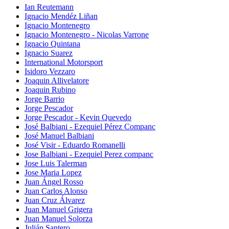
Ian Reutemann
Ignacio Mendéz Liñan
Ignacio Montenegro
Ignacio Montenegro - Nicolas Varrone
Ignacio Quintana
Ignacio Suarez
International Motorsport
Isidoro Vezzaro
Joaquin Allivelatore
Joaquin Rubino
Jorge Barrio
Jorge Pescador
Jorge Pescador - Kevin Quevedo
José Balbiani - Ezequiel Pérez Companc
José Manuel Balbiani
José Visir - Eduardo Romanelli
Jose Balbiani - Ezequiel Perez companc
Jose Luis Talerman
Jose Maria Lopez
Juan Ángel Rosso
Juan Carlos Alonso
Juan Cruz Álvarez
Juan Manuel Grigera
Juan Manuel Solorza
Julián Santero