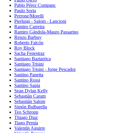
Pablo Pérez Companc
Paulo Soria
Perrone/Morelli
Pierluigi - Salom - Lancioni
Ramiro Carreira
Ramiro Gándola-Mauro Passarino
Renzo Barbuy
Roberto Falcón
Roy Block
Sacha Fenestraz
Santiago Baztarrica
Santiago Trisini
Santiago Trisini - Jorge Pescador
Santino Panetta
Santino Rossi
Santino Sapia
Sean Dylan Kelly
Sebastián Caram
Sebastián Salom
Simón Bulbarella
Teo Schropp
Thiago Diaz
Tiago Pernía
Valentín Aguirre