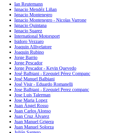
Ian Reutemann
Ignacio Mendéz Liñan
Ignacio Montenegro
Ignacio Montenegro - Nicolas Varrone
Ignacio Quintana
Ignacio Suarez
International Motorsport
Isidoro Vezzaro
Joaquin Allivelatore
Joaquin Rubino
Jorge Barrio
Jorge Pescador
Jorge Pescador - Kevin Quevedo
José Balbiani - Ezequiel Pérez Companc
José Manuel Balbiani
José Visir - Eduardo Romanelli
Jose Balbiani - Ezequiel Perez companc
Jose Luis Talerman
Jose Maria Lopez
Juan Ángel Rosso
Juan Carlos Alonso
Juan Cruz Álvarez
Juan Manuel Grigera
Juan Manuel Solorza
Julián Santero