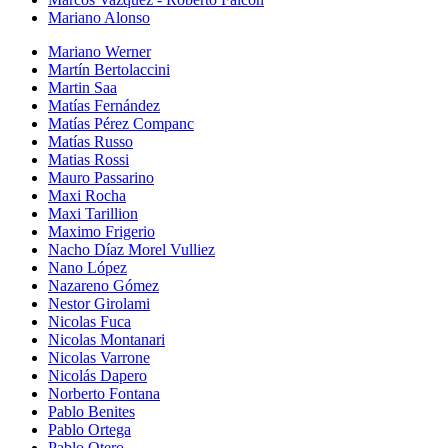
Mariano Alonso
Mariano Werner
Martín Bertolaccini
Martin Saa
Matías Fernández
Matías Pérez Companc
Matías Russo
Matias Rossi
Mauro Passarino
Maxi Rocha
Maxi Tarillion
Maximo Frigerio
Nacho Díaz Morel Vulliez
Nano López
Nazareno Gómez
Nestor Girolami
Nicolas Fuca
Nicolas Montanari
Nicolas Varrone
Nicolás Dapero
Norberto Fontana
Pablo Benites
Pablo Ortega
Pablo Otero