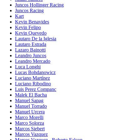
Juncos Hollinger Racing
Juncos Racing
Kart
Kevin Benavides
Kevin Felipo
Kevin Quevedo
Lautaro De la Iglesia
Lautaro Estrada
Lazaro Bainotti
Leandro Juncos
Leandro Mercado
Luca Longhi
Lucas Bohdanowicz
Luciano Martínez
Luciano Ribodino
Luis Perez Companc
Malek El Bacha
Manuel Sapag
Manuel Torrado
Manuel Urcera
Marco Morelli
Marco Solorza
Marcos Siebert
Marcos Vazquez
Marcos Vazquez - Roberto Falcon