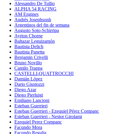
Alessandro De Tullio
ALPHA 54 RACING
AM Engines
Andrés Josephsonh
Argentinos del fin de semana
Augusto Soto-Schirripa
Ayrton Chorne
Baltazar Leguizamón
Bautista Delich
Bautista Panetta
Benjamin Crivelli
Bruno Novillo
Camilo Trappa
CASTELLI-QUATTROCCHI
Damián López
Dario Giustozzi
Diego Azar
Diego Pierluigi
Emiliano Lancioni
Esteban Guerrieri
Esteban Guerrieri - Ezequiel Pérez Companc
Esteban Guerrieri - Nestor Girolami
Ezequiel Perez Companc
Facundo Mora
Facundo Regalia