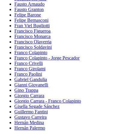
Fausto Arnaudo
Fausto Granton
Felipe Barone
Felipe Bernasconi
Fran Viel Bugliotti
Francisco Figueroa
Francisco Monarca
Francisco Olaverria
Francisco Soldavini
Franco Colapinto
Franco Colapinto - Jorge Pescador
Franco Crivelli
Franco Girolami
Franco Paolini
Gabriel Gandulia
Gianni Giovanelli
Gino Trappa
Giorgio Carrara
Giorgio Carrara - Franco Colapinto
Gisella Segade Sánchez
Guillermo Fantini
Gustavo Carreira
Hernán Medina
Hernán Palermo