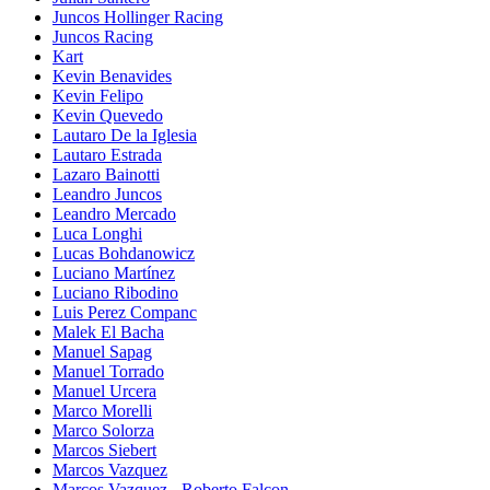
Juncos Hollinger Racing
Juncos Racing
Kart
Kevin Benavides
Kevin Felipo
Kevin Quevedo
Lautaro De la Iglesia
Lautaro Estrada
Lazaro Bainotti
Leandro Juncos
Leandro Mercado
Luca Longhi
Lucas Bohdanowicz
Luciano Martínez
Luciano Ribodino
Luis Perez Companc
Malek El Bacha
Manuel Sapag
Manuel Torrado
Manuel Urcera
Marco Morelli
Marco Solorza
Marcos Siebert
Marcos Vazquez
Marcos Vazquez - Roberto Falcon