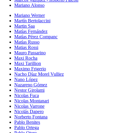
Mariano Alonso
Mariano Werner
Martín Bertolaccini
Martin Saa
Matías Fernández
Matías Pérez Companc
Matías Russo
Matias Rossi
Mauro Passarino
Maxi Rocha
Maxi Tarillion
Maximo Frigerio
Nacho Díaz Morel Vulliez
Nano López
Nazareno Gómez
Nestor Girolami
Nicolas Fuca
Nicolas Montanari
Nicolas Varrone
Nicolás Dapero
Norberto Fontana
Pablo Benites
Pablo Ortega
Pablo Otero