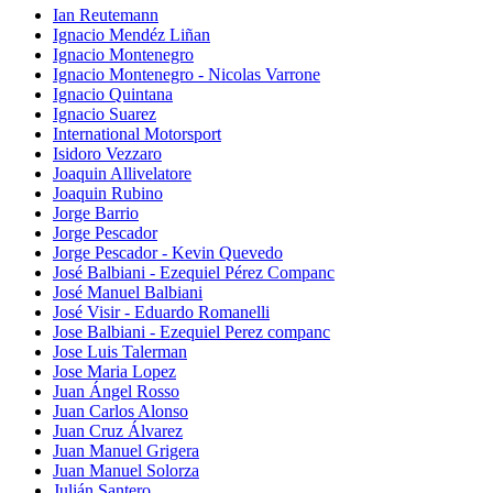
Ian Reutemann
Ignacio Mendéz Liñan
Ignacio Montenegro
Ignacio Montenegro - Nicolas Varrone
Ignacio Quintana
Ignacio Suarez
International Motorsport
Isidoro Vezzaro
Joaquin Allivelatore
Joaquin Rubino
Jorge Barrio
Jorge Pescador
Jorge Pescador - Kevin Quevedo
José Balbiani - Ezequiel Pérez Companc
José Manuel Balbiani
José Visir - Eduardo Romanelli
Jose Balbiani - Ezequiel Perez companc
Jose Luis Talerman
Jose Maria Lopez
Juan Ángel Rosso
Juan Carlos Alonso
Juan Cruz Álvarez
Juan Manuel Grigera
Juan Manuel Solorza
Julián Santero