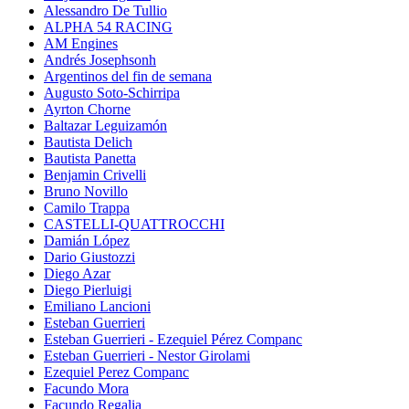
Alessandro De Tullio
ALPHA 54 RACING
AM Engines
Andrés Josephsonh
Argentinos del fin de semana
Augusto Soto-Schirripa
Ayrton Chorne
Baltazar Leguizamón
Bautista Delich
Bautista Panetta
Benjamin Crivelli
Bruno Novillo
Camilo Trappa
CASTELLI-QUATTROCCHI
Damián López
Dario Giustozzi
Diego Azar
Diego Pierluigi
Emiliano Lancioni
Esteban Guerrieri
Esteban Guerrieri - Ezequiel Pérez Companc
Esteban Guerrieri - Nestor Girolami
Ezequiel Perez Companc
Facundo Mora
Facundo Regalia