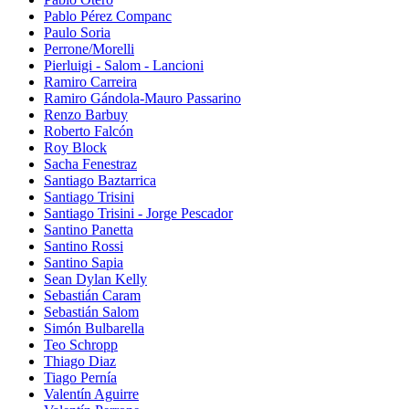
Pablo Pérez Companc
Paulo Soria
Perrone/Morelli
Pierluigi - Salom - Lancioni
Ramiro Carreira
Ramiro Gándola-Mauro Passarino
Renzo Barbuy
Roberto Falcón
Roy Block
Sacha Fenestraz
Santiago Baztarrica
Santiago Trisini
Santiago Trisini - Jorge Pescador
Santino Panetta
Santino Rossi
Santino Sapia
Sean Dylan Kelly
Sebastián Caram
Sebastián Salom
Simón Bulbarella
Teo Schropp
Thiago Diaz
Tiago Pernía
Valentín Aguirre