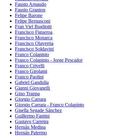
Fausto Arnaudo
Fausto Granton
Felipe Barone
Felipe Bernasconi
Fran Viel Bugliotti
Francisco Figueroa
Francisco Monarca
Francisco Olaverria
Francisco Soldavini
Franco Colapinto
Franco Colapinto - Jorge Pescador
Franco Crivelli
Franco Girolami
Franco Paolini
Gabriel Gandulia
Gianni Giovanelli
Gino Trappa
Giorgio Carrara
Giorgio Carrara - Franco Colapinto
Gisella Segade Sánchez
Guillermo Fantini
Gustavo Carreira
Hernán Medina
Hernán Palermo