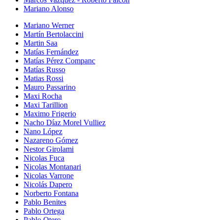
Mariano Alonso
Mariano Werner
Martín Bertolaccini
Martin Saa
Matías Fernández
Matías Pérez Companc
Matías Russo
Matias Rossi
Mauro Passarino
Maxi Rocha
Maxi Tarillion
Maximo Frigerio
Nacho Díaz Morel Vulliez
Nano López
Nazareno Gómez
Nestor Girolami
Nicolas Fuca
Nicolas Montanari
Nicolas Varrone
Nicolás Dapero
Norberto Fontana
Pablo Benites
Pablo Ortega
Pablo Otero