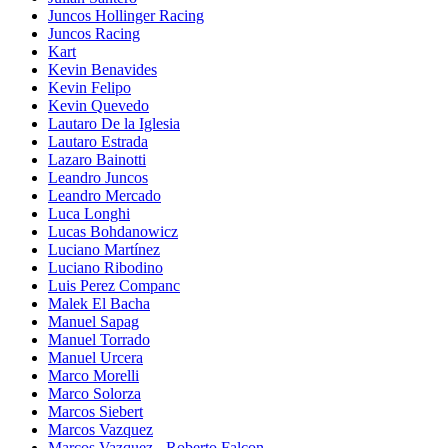
Juncos Hollinger Racing
Juncos Racing
Kart
Kevin Benavides
Kevin Felipo
Kevin Quevedo
Lautaro De la Iglesia
Lautaro Estrada
Lazaro Bainotti
Leandro Juncos
Leandro Mercado
Luca Longhi
Lucas Bohdanowicz
Luciano Martínez
Luciano Ribodino
Luis Perez Companc
Malek El Bacha
Manuel Sapag
Manuel Torrado
Manuel Urcera
Marco Morelli
Marco Solorza
Marcos Siebert
Marcos Vazquez
Marcos Vazquez - Roberto Falcon