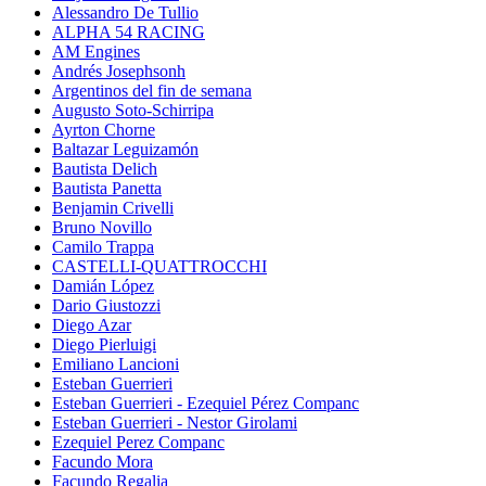
Alessandro De Tullio
ALPHA 54 RACING
AM Engines
Andrés Josephsonh
Argentinos del fin de semana
Augusto Soto-Schirripa
Ayrton Chorne
Baltazar Leguizamón
Bautista Delich
Bautista Panetta
Benjamin Crivelli
Bruno Novillo
Camilo Trappa
CASTELLI-QUATTROCCHI
Damián López
Dario Giustozzi
Diego Azar
Diego Pierluigi
Emiliano Lancioni
Esteban Guerrieri
Esteban Guerrieri - Ezequiel Pérez Companc
Esteban Guerrieri - Nestor Girolami
Ezequiel Perez Companc
Facundo Mora
Facundo Regalia