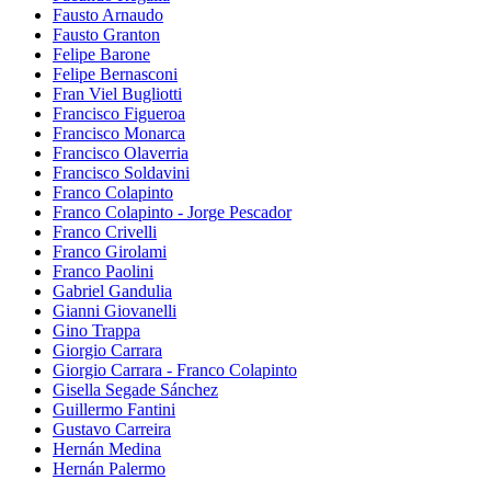
Fausto Arnaudo
Fausto Granton
Felipe Barone
Felipe Bernasconi
Fran Viel Bugliotti
Francisco Figueroa
Francisco Monarca
Francisco Olaverria
Francisco Soldavini
Franco Colapinto
Franco Colapinto - Jorge Pescador
Franco Crivelli
Franco Girolami
Franco Paolini
Gabriel Gandulia
Gianni Giovanelli
Gino Trappa
Giorgio Carrara
Giorgio Carrara - Franco Colapinto
Gisella Segade Sánchez
Guillermo Fantini
Gustavo Carreira
Hernán Medina
Hernán Palermo