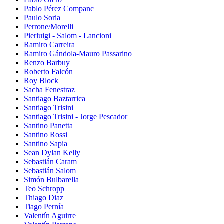
Pablo Pérez Companc
Paulo Soria
Perrone/Morelli
Pierluigi - Salom - Lancioni
Ramiro Carreira
Ramiro Gándola-Mauro Passarino
Renzo Barbuy
Roberto Falcón
Roy Block
Sacha Fenestraz
Santiago Baztarrica
Santiago Trisini
Santiago Trisini - Jorge Pescador
Santino Panetta
Santino Rossi
Santino Sapia
Sean Dylan Kelly
Sebastián Caram
Sebastián Salom
Simón Bulbarella
Teo Schropp
Thiago Diaz
Tiago Pernía
Valentín Aguirre