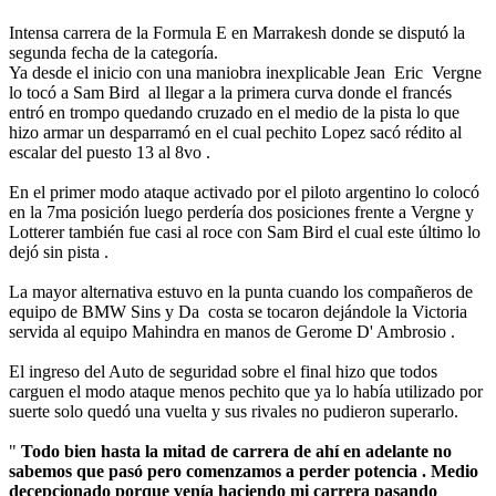
Intensa carrera de la Formula E en Marrakesh donde se disputó la
segunda fecha de la categoría.
Ya desde el inicio con una maniobra inexplicable Jean Eric Vergne
lo tocó a Sam Bird al llegar a la primera curva donde el francés
entró en trompo quedando cruzado en el medio de la pista lo que
hizo armar un desparramó en el cual pechito Lopez sacó rédito al
escalar del puesto 13 al 8vo .
En el primer modo ataque activado por el piloto argentino lo colocó
en la 7ma posición luego perdería dos posiciones frente a Vergne y
Lotterer también fue casi al roce con Sam Bird el cual este último lo
dejó sin pista .
La mayor alternativa estuvo en la punta cuando los compañeros de
equipo de BMW Sins y Da costa se tocaron dejándole la Victoria
servida al equipo Mahindra en manos de Gerome D' Ambrosio .
El ingreso del Auto de seguridad sobre el final hizo que todos
carguen el modo ataque menos pechito que ya lo había utilizado por
suerte solo quedó una vuelta y sus rivales no pudieron superarlo.
"
Todo bien hasta la mitad de carrera de ahí en adelante no
sabemos que pasó pero comenzamos a perder potencia . Medio
decepcionado porque venía haciendo mi carrera pasando