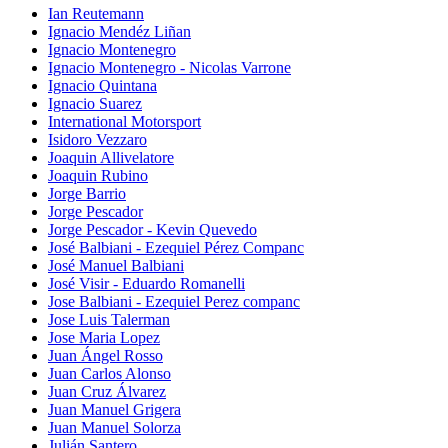
Ian Reutemann
Ignacio Mendéz Liñan
Ignacio Montenegro
Ignacio Montenegro - Nicolas Varrone
Ignacio Quintana
Ignacio Suarez
International Motorsport
Isidoro Vezzaro
Joaquin Allivelatore
Joaquin Rubino
Jorge Barrio
Jorge Pescador
Jorge Pescador - Kevin Quevedo
José Balbiani - Ezequiel Pérez Companc
José Manuel Balbiani
José Visir - Eduardo Romanelli
Jose Balbiani - Ezequiel Perez companc
Jose Luis Talerman
Jose Maria Lopez
Juan Ángel Rosso
Juan Carlos Alonso
Juan Cruz Álvarez
Juan Manuel Grigera
Juan Manuel Solorza
Julián Santero