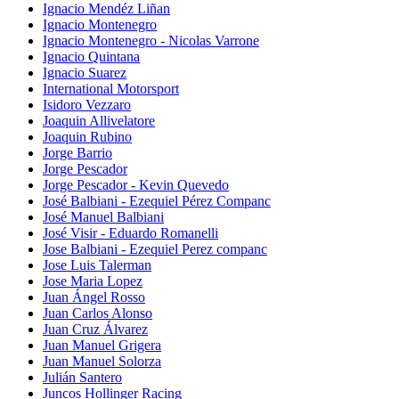
Ignacio Mendéz Liñan
Ignacio Montenegro
Ignacio Montenegro - Nicolas Varrone
Ignacio Quintana
Ignacio Suarez
International Motorsport
Isidoro Vezzaro
Joaquin Allivelatore
Joaquin Rubino
Jorge Barrio
Jorge Pescador
Jorge Pescador - Kevin Quevedo
José Balbiani - Ezequiel Pérez Companc
José Manuel Balbiani
José Visir - Eduardo Romanelli
Jose Balbiani - Ezequiel Perez companc
Jose Luis Talerman
Jose Maria Lopez
Juan Ángel Rosso
Juan Carlos Alonso
Juan Cruz Álvarez
Juan Manuel Grigera
Juan Manuel Solorza
Julián Santero
Juncos Hollinger Racing