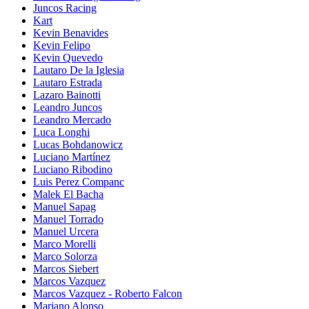
Juncos Racing
Kart
Kevin Benavides
Kevin Felipo
Kevin Quevedo
Lautaro De la Iglesia
Lautaro Estrada
Lazaro Bainotti
Leandro Juncos
Leandro Mercado
Luca Longhi
Lucas Bohdanowicz
Luciano Martínez
Luciano Ribodino
Luis Perez Companc
Malek El Bacha
Manuel Sapag
Manuel Torrado
Manuel Urcera
Marco Morelli
Marco Solorza
Marcos Siebert
Marcos Vazquez
Marcos Vazquez - Roberto Falcon
Mariano Alonso