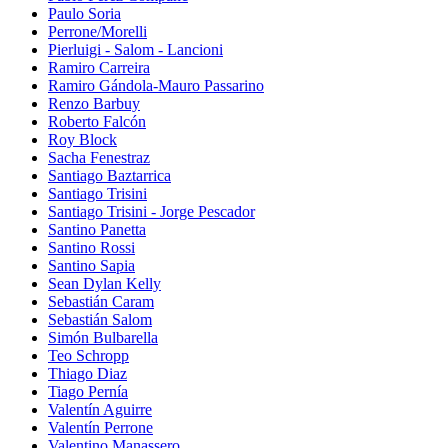
Paulo Soria
Perrone/Morelli
Pierluigi - Salom - Lancioni
Ramiro Carreira
Ramiro Gándola-Mauro Passarino
Renzo Barbuy
Roberto Falcón
Roy Block
Sacha Fenestraz
Santiago Baztarrica
Santiago Trisini
Santiago Trisini - Jorge Pescador
Santino Panetta
Santino Rossi
Santino Sapia
Sean Dylan Kelly
Sebastián Caram
Sebastián Salom
Simón Bulbarella
Teo Schropp
Thiago Diaz
Tiago Pernía
Valentín Aguirre
Valentín Perrone
Valentino Manassero