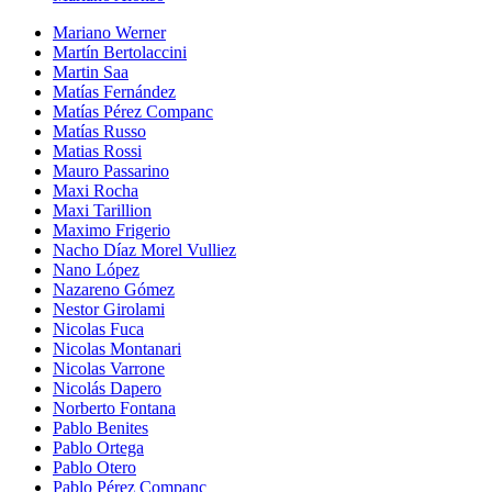
Mariano Werner
Martín Bertolaccini
Martin Saa
Matías Fernández
Matías Pérez Companc
Matías Russo
Matias Rossi
Mauro Passarino
Maxi Rocha
Maxi Tarillion
Maximo Frigerio
Nacho Díaz Morel Vulliez
Nano López
Nazareno Gómez
Nestor Girolami
Nicolas Fuca
Nicolas Montanari
Nicolas Varrone
Nicolás Dapero
Norberto Fontana
Pablo Benites
Pablo Ortega
Pablo Otero
Pablo Pérez Companc