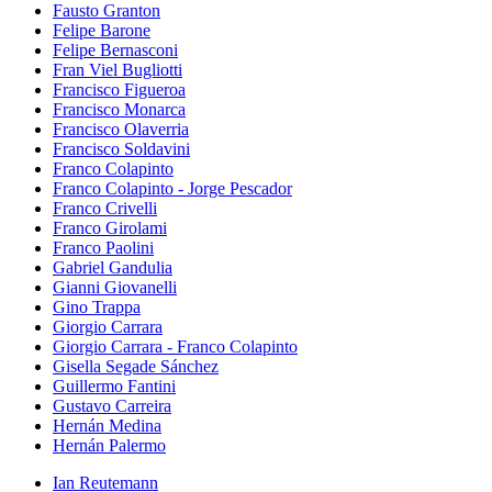
Fausto Granton
Felipe Barone
Felipe Bernasconi
Fran Viel Bugliotti
Francisco Figueroa
Francisco Monarca
Francisco Olaverria
Francisco Soldavini
Franco Colapinto
Franco Colapinto - Jorge Pescador
Franco Crivelli
Franco Girolami
Franco Paolini
Gabriel Gandulia
Gianni Giovanelli
Gino Trappa
Giorgio Carrara
Giorgio Carrara - Franco Colapinto
Gisella Segade Sánchez
Guillermo Fantini
Gustavo Carreira
Hernán Medina
Hernán Palermo
Ian Reutemann