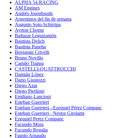
ALPHA 54 RACING
AM Engines
Andrés Josephsonh
Argentinos del fin de semana
Augusto Soto-Schirripa
Ayrton Chorne
Baltazar Leguizamón
Bautista Delich
Bautista Panetta
Benjamin Crivelli
Bruno Novillo
Camilo Trappa
CASTELLI-QUATTROCCHI
Damián López
Dario Giustozzi
Diego Azar
Diego Pierluigi
Emiliano Lancioni
Esteban Guerrieri
Esteban Guerrieri - Ezequiel Pérez Companc
Esteban Guerrieri - Nestor Girolami
Ezequiel Perez Companc
Facundo Mora
Facundo Regalia
Fausto Arnaudo