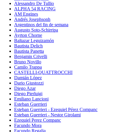
Alessandro De Tullio
ALPHA 54 RACING
AM Engines
Andrés Josephsonh
Argentinos del fin de semana
Augusto Soto-Schirripa
Ayrton Chorne
Baltazar Leguizamón
Bautista Delich
Bautista Panetta
Benjamin Crivelli
Bruno Novillo
Camilo Trappa
CASTELLI-QUATTROCCHI
Damián López
Dario Giustozzi
Diego Azar
Diego Pierluigi
Emiliano Lancioni
Esteban Guerrieri
Esteban Guerrieri - Ezequiel Pérez Companc
Esteban Guerrieri - Nestor Girolami
Ezequiel Perez Companc
Facundo Mora
Facundo Regalia