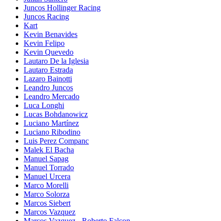
Juncos Hollinger Racing
Juncos Racing
Kart
Kevin Benavides
Kevin Felipo
Kevin Quevedo
Lautaro De la Iglesia
Lautaro Estrada
Lazaro Bainotti
Leandro Juncos
Leandro Mercado
Luca Longhi
Lucas Bohdanowicz
Luciano Martínez
Luciano Ribodino
Luis Perez Companc
Malek El Bacha
Manuel Sapag
Manuel Torrado
Manuel Urcera
Marco Morelli
Marco Solorza
Marcos Siebert
Marcos Vazquez
Marcos Vazquez - Roberto Falcon