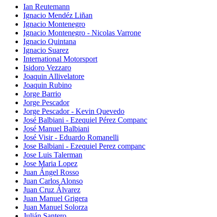
Ian Reutemann
Ignacio Mendéz Liñan
Ignacio Montenegro
Ignacio Montenegro - Nicolas Varrone
Ignacio Quintana
Ignacio Suarez
International Motorsport
Isidoro Vezzaro
Joaquin Allivelatore
Joaquin Rubino
Jorge Barrio
Jorge Pescador
Jorge Pescador - Kevin Quevedo
José Balbiani - Ezequiel Pérez Companc
José Manuel Balbiani
José Visir - Eduardo Romanelli
Jose Balbiani - Ezequiel Perez companc
Jose Luis Talerman
Jose Maria Lopez
Juan Ángel Rosso
Juan Carlos Alonso
Juan Cruz Álvarez
Juan Manuel Grigera
Juan Manuel Solorza
Julián Santero