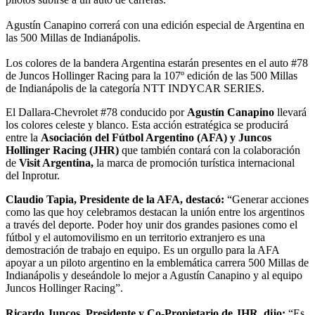
Agustín Canapino correrá con una edición especial de Argentina en
las 500 Millas de Indianápolis.
Los colores de la bandera Argentina estarán presentes en el auto #78
de Juncos Hollinger Racing para la 107º edición de las 500 Millas
de Indianápolis de la categoría NTT INDYCAR SERIES.
El Dallara-Chevrolet #78 conducido por
Agustín Canapino
llevará
los colores celeste y blanco. Esta acción estratégica se producirá
entre la
Asociación del Fútbol Argentino (AFA) y Juncos
Hollinger Racing (JHR)
que también contará con la colaboración
de
Visit Argentina,
la marca de promoción turística internacional
del Inprotur.
Claudio Tapia, Presidente de la AFA, destacó:
“Generar acciones
como las que hoy celebramos destacan la unión entre los argentinos
a través del deporte. Poder hoy unir dos grandes pasiones como el
fútbol y el automovilismo en un territorio extranjero es una
demostración de trabajo en equipo. Es un orgullo para la AFA
apoyar a un piloto argentino en la emblemática carrera 500 Millas de
Indianápolis y deseándole lo mejor a Agustín Canapino y al equipo
Juncos Hollinger Racing”.
Ricardo Juncos, Presidente y Co-Propietario de JHR, dijo:
“Es