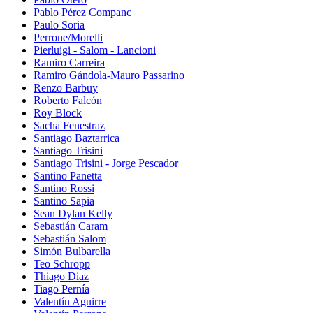
Pablo Pérez Companc
Paulo Soria
Perrone/Morelli
Pierluigi - Salom - Lancioni
Ramiro Carreira
Ramiro Gándola-Mauro Passarino
Renzo Barbuy
Roberto Falcón
Roy Block
Sacha Fenestraz
Santiago Baztarrica
Santiago Trisini
Santiago Trisini - Jorge Pescador
Santino Panetta
Santino Rossi
Santino Sapia
Sean Dylan Kelly
Sebastián Caram
Sebastián Salom
Simón Bulbarella
Teo Schropp
Thiago Diaz
Tiago Pernía
Valentín Aguirre