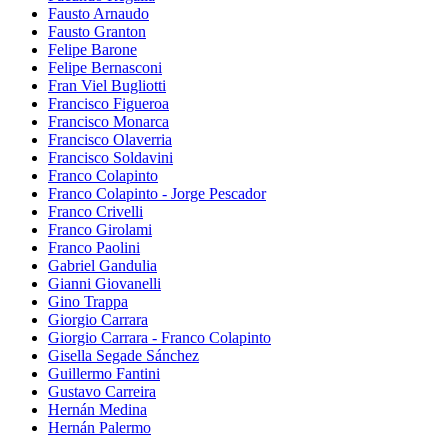
Fausto Arnaudo
Fausto Granton
Felipe Barone
Felipe Bernasconi
Fran Viel Bugliotti
Francisco Figueroa
Francisco Monarca
Francisco Olaverria
Francisco Soldavini
Franco Colapinto
Franco Colapinto - Jorge Pescador
Franco Crivelli
Franco Girolami
Franco Paolini
Gabriel Gandulia
Gianni Giovanelli
Gino Trappa
Giorgio Carrara
Giorgio Carrara - Franco Colapinto
Gisella Segade Sánchez
Guillermo Fantini
Gustavo Carreira
Hernán Medina
Hernán Palermo