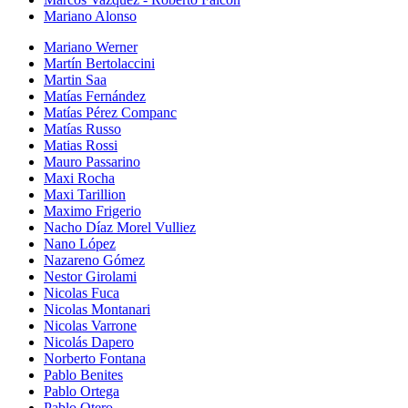
Mariano Alonso
Mariano Werner
Martín Bertolaccini
Martin Saa
Matías Fernández
Matías Pérez Companc
Matías Russo
Matias Rossi
Mauro Passarino
Maxi Rocha
Maxi Tarillion
Maximo Frigerio
Nacho Díaz Morel Vulliez
Nano López
Nazareno Gómez
Nestor Girolami
Nicolas Fuca
Nicolas Montanari
Nicolas Varrone
Nicolás Dapero
Norberto Fontana
Pablo Benites
Pablo Ortega
Pablo Otero