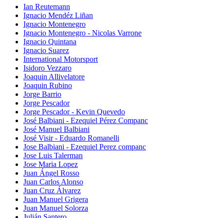
Ian Reutemann
Ignacio Mendéz Liñan
Ignacio Montenegro
Ignacio Montenegro - Nicolas Varrone
Ignacio Quintana
Ignacio Suarez
International Motorsport
Isidoro Vezzaro
Joaquin Allivelatore
Joaquin Rubino
Jorge Barrio
Jorge Pescador
Jorge Pescador - Kevin Quevedo
José Balbiani - Ezequiel Pérez Companc
José Manuel Balbiani
José Visir - Eduardo Romanelli
Jose Balbiani - Ezequiel Perez companc
Jose Luis Talerman
Jose Maria Lopez
Juan Ángel Rosso
Juan Carlos Alonso
Juan Cruz Álvarez
Juan Manuel Grigera
Juan Manuel Solorza
Julián Santero