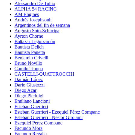
Alessandro De Tullio
ALPHA 54 RACING
AM Engines
Andrés Josephsonh
Argentinos del fin de semana
Augusto Soto-Schirripa
Ayrton Chorne
Baltazar Leguizamón
Bautista Delich
Bautista Panetta
Benjamin Crivelli
Bruno Novillo
Camilo Trappa
CASTELLI-QUATTROCCHI
Damián López
Dario Giustozzi
Diego Azar
Diego Pierluigi
Emiliano Lancioni
Esteban Guerrieri
Esteban Guerrieri - Ezequiel Pérez Companc
Esteban Guerrieri - Nestor Girolami
Ezequiel Perez Companc
Facundo Mora
Facundo Regalia