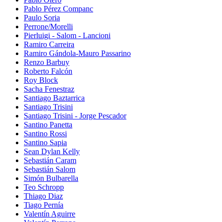
Pablo Pérez Companc
Paulo Soria
Perrone/Morelli
Pierluigi - Salom - Lancioni
Ramiro Carreira
Ramiro Gándola-Mauro Passarino
Renzo Barbuy
Roberto Falcón
Roy Block
Sacha Fenestraz
Santiago Baztarrica
Santiago Trisini
Santiago Trisini - Jorge Pescador
Santino Panetta
Santino Rossi
Santino Sapia
Sean Dylan Kelly
Sebastián Caram
Sebastián Salom
Simón Bulbarella
Teo Schropp
Thiago Diaz
Tiago Pernía
Valentín Aguirre