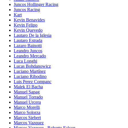
Juncos Hollinger Racing
Juncos Racing
Kart
Kevin Benavides
Kevin Felipo
Kevin Quevedo
Lautaro De la Iglesia
Lautaro Estrada
Lazaro Bainotti
Leandro Juncos
Leandro Mercado
Luca Longhi
Lucas Bohdanowicz
Luciano Martínez
Luciano Ribodino
Luis Perez Companc
Malek El Bacha
Manuel Sapag
Manuel Torrado
Manuel Urcera
Marco Morelli
Marco Solorza
Marcos Siebert
Marcos Vazquez
Marcos Vazquez - Roberto Falcon