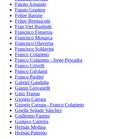
Fausto Arnaudo
Fausto Granton
Felipe Barone
Felipe Bernasconi
Fran Viel Bugliotti
Francisco Figueroa
Francisco Monarca
Francisco Olaverria
Francisco Soldavini
Franco Colapinto
Franco Colapinto - Jorge Pescador
Franco Crivelli
Franco Girolami
Franco Paolini
Gabriel Gandulia
Gianni Giovanelli
Gino Trappa
Giorgio Carrara
Giorgio Carrara - Franco Colapinto
Gisella Segade Sánchez
Guillermo Fantini
Gustavo Carreira
Hernán Medina
Hernán Palermo