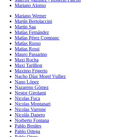
Mariano Alonso
Mariano Werner
Martín Bertolaccini
Martin Saa
Matías Fernández
Matías Pérez Companc
Matías Russo
Matias Rossi
Mauro Passarino
Maxi Rocha
Maxi Tarillion
Maximo Frigerio
Nacho Díaz Morel Vulliez
Nano López
Nazareno Gómez
Nestor Girolami
Nicolas Fuca
Nicolas Montanari
Nicolas Varrone
Nicolás Dapero
Norberto Fontana
Pablo Benites
Pablo Ortega
Pablo Otero