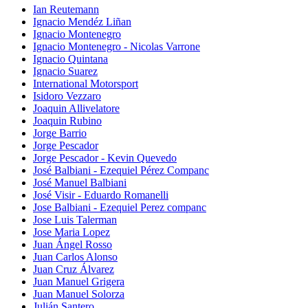
Ian Reutemann
Ignacio Mendéz Liñan
Ignacio Montenegro
Ignacio Montenegro - Nicolas Varrone
Ignacio Quintana
Ignacio Suarez
International Motorsport
Isidoro Vezzaro
Joaquin Allivelatore
Joaquin Rubino
Jorge Barrio
Jorge Pescador
Jorge Pescador - Kevin Quevedo
José Balbiani - Ezequiel Pérez Companc
José Manuel Balbiani
José Visir - Eduardo Romanelli
Jose Balbiani - Ezequiel Perez companc
Jose Luis Talerman
Jose Maria Lopez
Juan Ángel Rosso
Juan Carlos Alonso
Juan Cruz Álvarez
Juan Manuel Grigera
Juan Manuel Solorza
Julián Santero