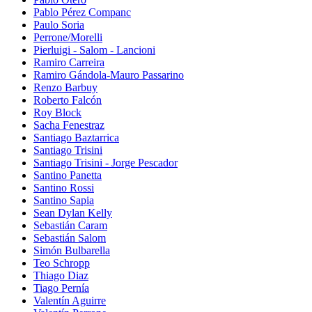
Pablo Pérez Companc
Paulo Soria
Perrone/Morelli
Pierluigi - Salom - Lancioni
Ramiro Carreira
Ramiro Gándola-Mauro Passarino
Renzo Barbuy
Roberto Falcón
Roy Block
Sacha Fenestraz
Santiago Baztarrica
Santiago Trisini
Santiago Trisini - Jorge Pescador
Santino Panetta
Santino Rossi
Santino Sapia
Sean Dylan Kelly
Sebastián Caram
Sebastián Salom
Simón Bulbarella
Teo Schropp
Thiago Diaz
Tiago Pernía
Valentín Aguirre