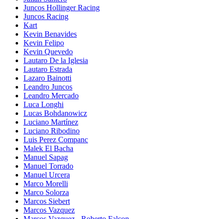
Juncos Hollinger Racing
Juncos Racing
Kart
Kevin Benavides
Kevin Felipo
Kevin Quevedo
Lautaro De la Iglesia
Lautaro Estrada
Lazaro Bainotti
Leandro Juncos
Leandro Mercado
Luca Longhi
Lucas Bohdanowicz
Luciano Martínez
Luciano Ribodino
Luis Perez Companc
Malek El Bacha
Manuel Sapag
Manuel Torrado
Manuel Urcera
Marco Morelli
Marco Solorza
Marcos Siebert
Marcos Vazquez
Marcos Vazquez - Roberto Falcon