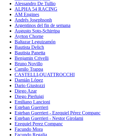
Alessandro De Tullio
ALPHA 54 RACING
AM Engines
Andrés Josephsonh
Argentinos del fin de semana
Augusto Soto-Schirripa
Ayrton Chorne
Baltazar Leguizamón
Bautista Delich
Bautista Panetta
Benjamin Crivelli
Bruno Novillo
Camilo Trappa
CASTELLI-QUATTROCCHI
Damián López
Dario Giustozzi
Diego Azar
Diego Pierluigi
Emiliano Lancioni
Esteban Guerrieri
Esteban Guerrieri - Ezequiel Pérez Companc
Esteban Guerrieri - Nestor Girolami
Ezequiel Perez Companc
Facundo Mora
Facundo Regalia