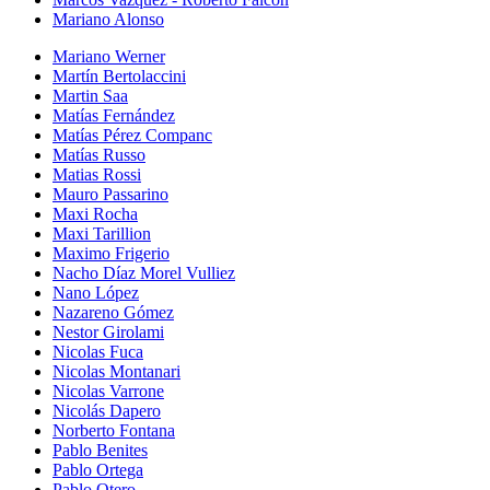
Mariano Alonso
Mariano Werner
Martín Bertolaccini
Martin Saa
Matías Fernández
Matías Pérez Companc
Matías Russo
Matias Rossi
Mauro Passarino
Maxi Rocha
Maxi Tarillion
Maximo Frigerio
Nacho Díaz Morel Vulliez
Nano López
Nazareno Gómez
Nestor Girolami
Nicolas Fuca
Nicolas Montanari
Nicolas Varrone
Nicolás Dapero
Norberto Fontana
Pablo Benites
Pablo Ortega
Pablo Otero