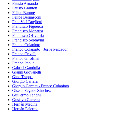
Fausto Arnaudo
Fausto Granton
Felipe Barone
Felipe Bernasconi
Fran Viel Bugliotti
Francisco Figueroa
Francisco Monarca
Francisco Olaverria
Francisco Soldavini
Franco Colapinto
Franco Colapinto - Jorge Pescador
Franco Crivelli
Franco Girolami
Franco Paolini
Gabriel Gandulia
Gianni Giovanelli
Gino Trappa
Giorgio Carrara
Giorgio Carrara - Franco Colapinto
Gisella Segade Sánchez
Guillermo Fantini
Gustavo Carreira
Hernán Medina
Hernán Palermo