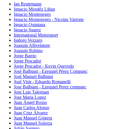
Ian Reutemann
Ignacio Mendéz Liñan
Ignacio Montenegro
Ignacio Montenegro - Nicolas Varrone
Ignacio Quintana
Ignacio Suarez
International Motorsport
Isidoro Vezzaro
Joaquin Allivelatore
Joaquin Rubino
Jorge Barrio
Jorge Pescador
Jorge Pescador - Kevin Quevedo
José Balbiani - Ezequiel Pérez Companc
José Manuel Balbiani
José Visir - Eduardo Romanelli
Jose Balbiani - Ezequiel Perez companc
Jose Luis Talerman
Jose Maria Lopez
Juan Ángel Rosso
Juan Carlos Alonso
Juan Cruz Álvarez
Juan Manuel Grigera
Juan Manuel Solorza
Julián Santero