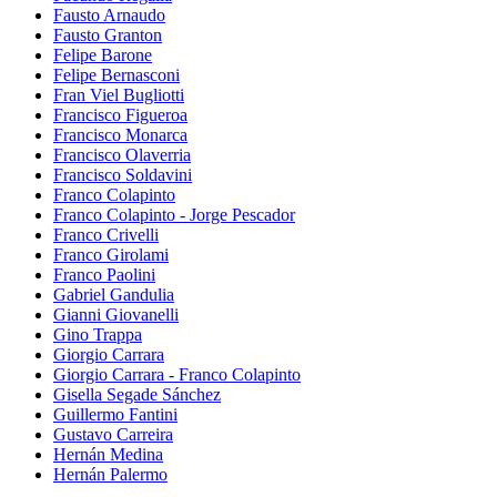
Fausto Arnaudo
Fausto Granton
Felipe Barone
Felipe Bernasconi
Fran Viel Bugliotti
Francisco Figueroa
Francisco Monarca
Francisco Olaverria
Francisco Soldavini
Franco Colapinto
Franco Colapinto - Jorge Pescador
Franco Crivelli
Franco Girolami
Franco Paolini
Gabriel Gandulia
Gianni Giovanelli
Gino Trappa
Giorgio Carrara
Giorgio Carrara - Franco Colapinto
Gisella Segade Sánchez
Guillermo Fantini
Gustavo Carreira
Hernán Medina
Hernán Palermo