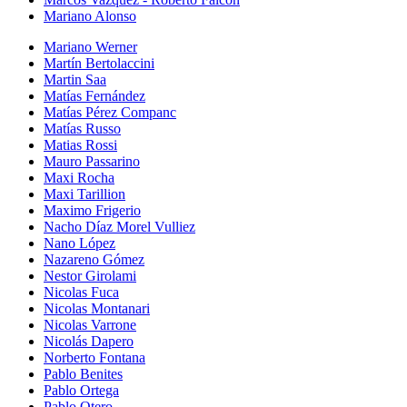
Mariano Alonso
Mariano Werner
Martín Bertolaccini
Martin Saa
Matías Fernández
Matías Pérez Companc
Matías Russo
Matias Rossi
Mauro Passarino
Maxi Rocha
Maxi Tarillion
Maximo Frigerio
Nacho Díaz Morel Vulliez
Nano López
Nazareno Gómez
Nestor Girolami
Nicolas Fuca
Nicolas Montanari
Nicolas Varrone
Nicolás Dapero
Norberto Fontana
Pablo Benites
Pablo Ortega
Pablo Otero