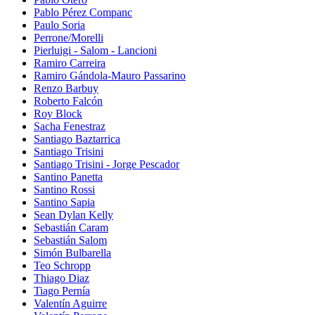
Pablo Pérez Companc
Paulo Soria
Perrone/Morelli
Pierluigi - Salom - Lancioni
Ramiro Carreira
Ramiro Gándola-Mauro Passarino
Renzo Barbuy
Roberto Falcón
Roy Block
Sacha Fenestraz
Santiago Baztarrica
Santiago Trisini
Santiago Trisini - Jorge Pescador
Santino Panetta
Santino Rossi
Santino Sapia
Sean Dylan Kelly
Sebastián Caram
Sebastián Salom
Simón Bulbarella
Teo Schropp
Thiago Diaz
Tiago Pernía
Valentín Aguirre